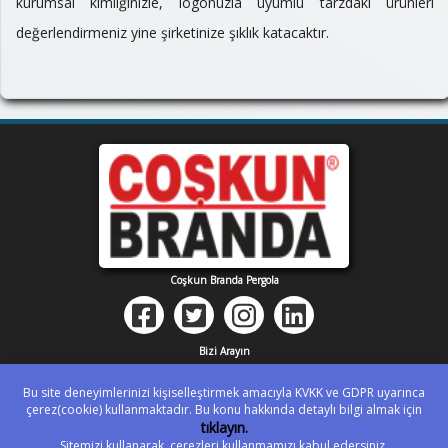
kurumsal kimliğinizle, logonuzla uyumlu tarzdaki ürünleri
değerlendirmeniz yine şirketinize şıklık katacaktır.
Coşkun Branda Pergola
Bizi Arayın
0 262 527 64 90
Bu site deneyimlerinizi kişiselleştirmek amacıyla KVKK ve GDPR uyarınca
Whatsapp
çerez(cookie) kullanmaktadır. Bu konu hakkında detaylı bilgi almak için
tıklayın.
0 554 831 92 43
Sitemizi kullanarak, çerezleri kullanmamızı kabul edersiniz.