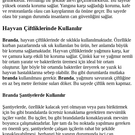
gelmektedir. Herhangi bir şekilde alevi geçirmemektedir. Bu sayede
yüksek oranda koruma sağlar. Yangına karşı sağladığı koruma, kafe
ve restoranlarda olası can kayıplarının da önüne geçer. Bu sayede
olası bir yangın durumda insanların can güvenliğini sağlar.
Hayvan Çiftliklerinde Kullanılır
Branda
, hayvan çiftliklerinde de sıklıkla kullanılmaktadır. Özellikle
kurban pazarlarında sık sık kullanılan bu ürün, her anlamda büyük
bir koruma sağlamaktadır. Hayvan çiftliklerinde yağmura karşı, kar
ve çamura karşı etkili bir koruma sağlar. Çünkü kar ve yağmur nemli
bir ortam yaratır ve bakterilerin üremesi için ideal bir ortam
oluşturur. İşte böyle bir ortamda bakteriler üreyerek ne yazık ki
hayvan hastalıklarına sebep olabilir. Bu gibi durumlarda mutlaka
branda
kullanılması gerekir.
Branda
, yağmuru savurarak çiftliğine
en az beş metre ilerisine suları döker. Bu sayede çiftlik nem kapmaz.
Branda Şantiyelerde Kullanılır
Şantiyelerde, özellikle kalacak yeri olmayan veya para biriktirmek
için bu gibi brandalarda ücretsiz konaklama gerektiren mevsimlik
işçiler vardır. Bu işçiler, bu gibi brandalarda konaklayarak mevsim
boyunca çalışmaktadırlar. İşte tam da bu noktada yapılması gereken
en önemli şey, şantiyelerde çalışan işçilerin rahat bir şekilde
konaklayabilmesi, herhangi bir yangın durumunda işçi can