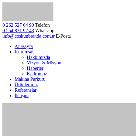
0 262 527 64 90
Telefon
0 554 831 92 43
Whatsapp
info@coskunbranda.com.tr
E-Posta
Anasayfa
Kurumsal
Hakkımızda
Vizyon & Misyon
Haberler
Kadromuz
Makina Parkuru
Ürünlerimiz
Referanslar
İletişim