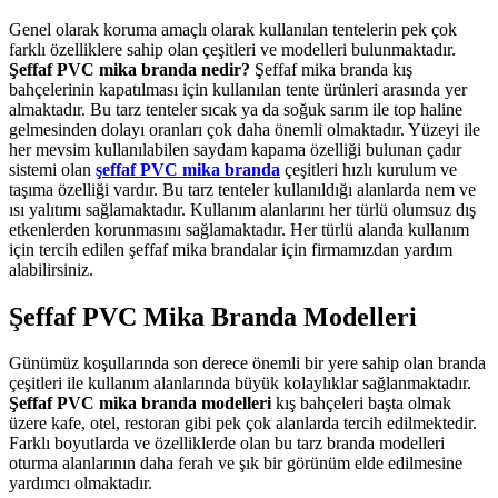
Genel olarak koruma amaçlı olarak kullanılan tentelerin pek çok
farklı özelliklere sahip olan çeşitleri ve modelleri bulunmaktadır.
Şeffaf PVC mika branda nedir?
Şeffaf mika branda kış
bahçelerinin kapatılması için kullanılan tente ürünleri arasında yer
almaktadır. Bu tarz tenteler sıcak ya da soğuk sarım ile top haline
gelmesinden dolayı oranları çok daha önemli olmaktadır. Yüzeyi ile
her mevsim kullanılabilen saydam kapama özelliği bulunan çadır
sistemi olan
şeffaf PVC mika branda
çeşitleri hızlı kurulum ve
taşıma özelliği vardır. Bu tarz tenteler kullanıldığı alanlarda nem ve
ısı yalıtımı sağlamaktadır. Kullanım alanlarını her türlü olumsuz dış
etkenlerden korunmasını sağlamaktadır. Her türlü alanda kullanım
için tercih edilen şeffaf mika brandalar için firmamızdan yardım
alabilirsiniz.
Şeffaf PVC Mika Branda Modelleri
Günümüz koşullarında son derece önemli bir yere sahip olan branda
çeşitleri ile kullanım alanlarında büyük kolaylıklar sağlanmaktadır.
Şeffaf PVC mika branda modelleri
kış bahçeleri başta olmak
üzere kafe, otel, restoran gibi pek çok alanlarda tercih edilmektedir.
Farklı boyutlarda ve özelliklerde olan bu tarz branda modelleri
oturma alanlarının daha ferah ve şık bir görünüm elde edilmesine
yardımcı olmaktadır.