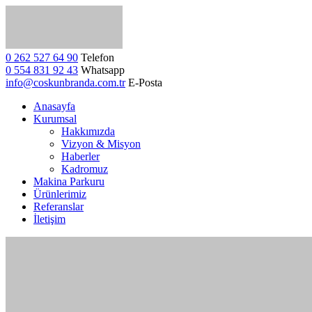
0 262 527 64 90
Telefon
0 554 831 92 43
Whatsapp
info@coskunbranda.com.tr
E-Posta
Anasayfa
Kurumsal
Hakkımızda
Vizyon & Misyon
Haberler
Kadromuz
Makina Parkuru
Ürünlerimiz
Referanslar
İletişim