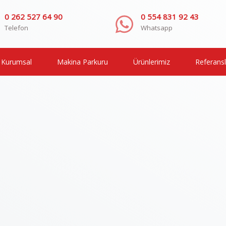
0 262 527 64 90
0 554 831 92 43
Telefon
Whatsapp
Kurumsal
Makina Parkuru
Ürünlerimiz
Referansl