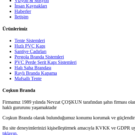
Vizyon & Misyon
İnsan Kaynakları
Haberler
İletişim
Ürünlerimiz
Tente Sistemleri
Hızlı PVC Kapı
Şantiye Çadırları
Pergola Branda Sistemleri
PVC Perde Şerit Kapı Sistemleri
Halı Saha Brandası
Raylı Branda Kapama
Mafsallı Tente
Coşkun Branda
Firmamız 1989 yılında Nevzat ÇOŞKUN tarafından şahıs firması olarak
haklı gururunu yaşamaktadır
Coşkun Branda olarak bulunduğumuz konumu korumak ve güçlendirmek
Bu site deneyimlerinizi kişiselleştirmek amacıyla KVKK ve GDPR uya
tıklayın.