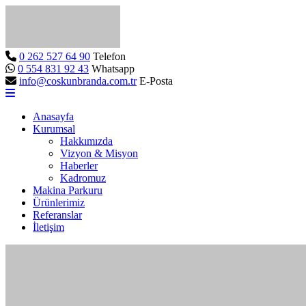
0 262 527 64 90
Telefon
0 554 831 92 43
Whatsapp
info@coskunbranda.com.tr
E-Posta
Anasayfa
Kurumsal
Hakkımızda
Vizyon & Misyon
Haberler
Kadromuz
Makina Parkuru
Ürünlerimiz
Referanslar
İletişim