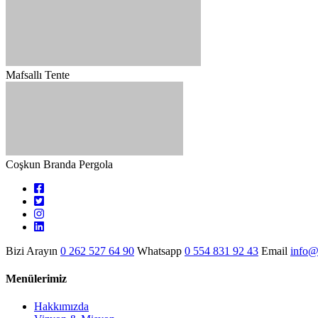
Mafsallı Tente
Coşkun Branda Pergola
Bizi Arayın
0 262 527 64 90
Whatsapp
0 554 831 92 43
Email
info@
Menülerimiz
Hakkımızda