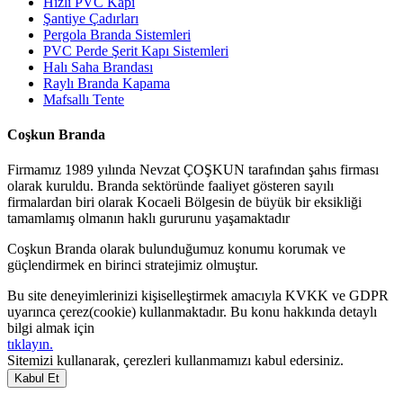
Hızlı PVC Kapı
Şantiye Çadırları
Pergola Branda Sistemleri
PVC Perde Şerit Kapı Sistemleri
Halı Saha Brandası
Raylı Branda Kapama
Mafsallı Tente
Coşkun Branda
Firmamız 1989 yılında Nevzat ÇOŞKUN tarafından şahıs firması
olarak kuruldu. Branda sektöründe faaliyet gösteren sayılı
firmalardan biri olarak Kocaeli Bölgesin de büyük bir eksikliği
tamamlamış olmanın haklı gururunu yaşamaktadır
Coşkun Branda olarak bulunduğumuz konumu korumak ve
güçlendirmek en birinci stratejimiz olmuştur.
Bu site deneyimlerinizi kişiselleştirmek amacıyla KVKK ve GDPR
uyarınca çerez(cookie) kullanmaktadır. Bu konu hakkında detaylı
bilgi almak için
tıklayın.
Sitemizi kullanarak, çerezleri kullanmamızı kabul edersiniz.
Kabul Et