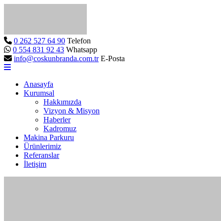
0 262 527 64 90
Telefon
0 554 831 92 43
Whatsapp
info@coskunbranda.com.tr
E-Posta
Anasayfa
Kurumsal
Hakkımızda
Vizyon & Misyon
Haberler
Kadromuz
Makina Parkuru
Ürünlerimiz
Referanslar
İletişim