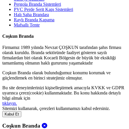
Pergola Branda Sistemleri
PVC Perde Şerit Kapı Sistemleri
Halı Saha Brandası
Raylı Branda Kapama
Mafsallı Tente
Coşkun Branda
Firmamız 1989 yılında Nevzat ÇOŞKUN tarafından şahıs firması
olarak kuruldu. Branda sektöründe faaliyet gösteren sayılı
firmalardan biri olarak Kocaeli Bölgesin de büyük bir eksikliği
tamamlamış olmanın haklı gururunu yaşamaktadır
Coşkun Branda olarak bulunduğumuz konumu korumak ve
güçlendirmek en birinci stratejimiz olmuştur.
Bu site deneyimlerinizi kişiselleştirmek amacıyla KVKK ve GDPR
uyarınca çerez(cookie) kullanmaktadır. Bu konu hakkında detaylı
bilgi almak için
tıklayın.
Sitemizi kullanarak, çerezleri kullanmamızı kabul edersiniz.
Kabul Et
Coşkun Branda