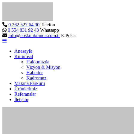
0 262 527 64 90
Telefon
0 554 831 92 43
Whatsapp
info@coskunbranda.com.tr
E-Posta
Anasayfa
Kurumsal
Hakkımızda
Vizyon & Misyon
Haberler
Kadromuz
Makina Parkuru
Ürünlerimiz
Referanslar
İletişim