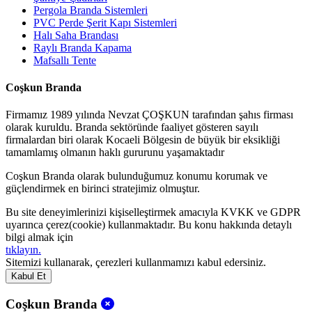
Pergola Branda Sistemleri
PVC Perde Şerit Kapı Sistemleri
Halı Saha Brandası
Raylı Branda Kapama
Mafsallı Tente
Coşkun Branda
Firmamız 1989 yılında Nevzat ÇOŞKUN tarafından şahıs firması
olarak kuruldu. Branda sektöründe faaliyet gösteren sayılı
firmalardan biri olarak Kocaeli Bölgesin de büyük bir eksikliği
tamamlamış olmanın haklı gururunu yaşamaktadır
Coşkun Branda olarak bulunduğumuz konumu korumak ve
güçlendirmek en birinci stratejimiz olmuştur.
Bu site deneyimlerinizi kişiselleştirmek amacıyla KVKK ve GDPR
uyarınca çerez(cookie) kullanmaktadır. Bu konu hakkında detaylı
bilgi almak için
tıklayın.
Sitemizi kullanarak, çerezleri kullanmamızı kabul edersiniz.
Kabul Et
Coşkun Branda