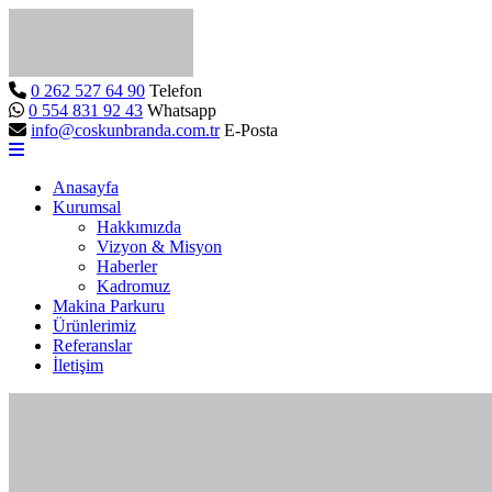
0 262 527 64 90
Telefon
0 554 831 92 43
Whatsapp
info@coskunbranda.com.tr
E-Posta
Anasayfa
Kurumsal
Hakkımızda
Vizyon & Misyon
Haberler
Kadromuz
Makina Parkuru
Ürünlerimiz
Referanslar
İletişim