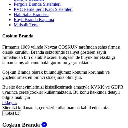
Pergola Branda Sistemleri
PVC Perde Şerit Kapı Sistemleri
Halı Saha Brandası
Raylı Branda Kapama
Mafsallı Tente
Coşkun Branda
Firmamız 1989 yılında Nevzat ÇOŞKUN tarafından şahıs firması
olarak kuruldu. Branda sektöründe faaliyet gösteren sayılı
firmalardan biri olarak Kocaeli Bölgesin de büyük bir eksikliği
tamamlamış olmanın haklı gururunu yaşamaktadır
Coşkun Branda olarak bulunduğumuz konumu korumak ve
güçlendirmek en birinci stratejimiz olmuştur.
Bu site deneyimlerinizi kişiselleştirmek amacıyla KVKK ve GDPR
uyarınca çerez(cookie) kullanmaktadır. Bu konu hakkında detaylı
bilgi almak için
tıklayın.
Sitemizi kullanarak, çerezleri kullanmamızı kabul edersiniz.
Kabul Et
Coşkun Branda