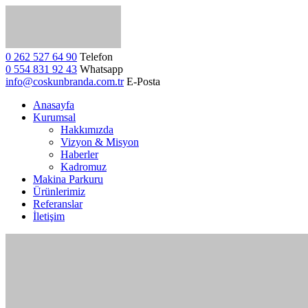
0 262 527 64 90
Telefon
0 554 831 92 43
Whatsapp
info@coskunbranda.com.tr
E-Posta
Anasayfa
Kurumsal
Hakkımızda
Vizyon & Misyon
Haberler
Kadromuz
Makina Parkuru
Ürünlerimiz
Referanslar
İletişim