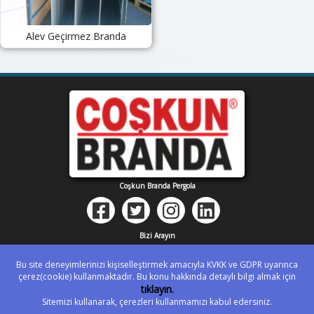
Alev Geçirmez Branda
Coşkun Branda Pergola
Bizi Arayın
0 262 527 64 90
Bu site deneyimlerinizi kişiselleştirmek amacıyla KVKK ve GDPR uyarınca
Whatsapp
çerez(cookie) kullanmaktadır. Bu konu hakkında detaylı bilgi almak için
tıklayın.
0 554 831 92 43
Sitemizi kullanarak, çerezleri kullanmamızı kabul edersiniz.
Email