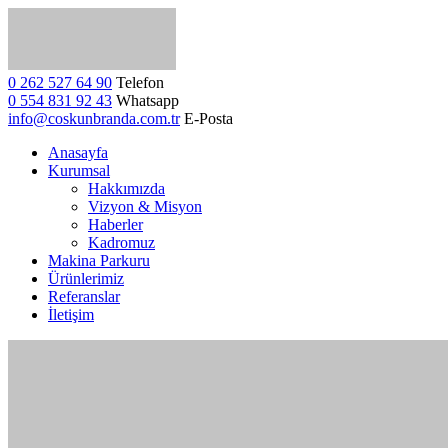
0 262 527 64 90
Telefon
0 554 831 92 43
Whatsapp
info@coskunbranda.com.tr
E-Posta
Anasayfa
Kurumsal
Hakkımızda
Vizyon & Misyon
Haberler
Kadromuz
Makina Parkuru
Ürünlerimiz
Referanslar
İletişim