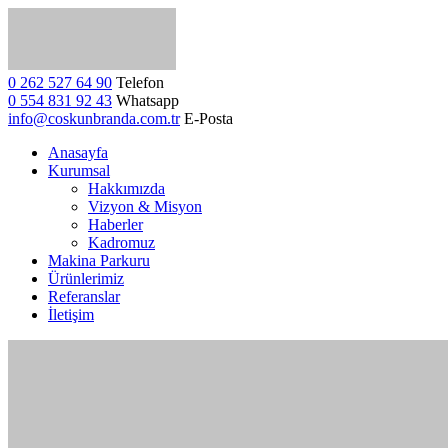
0 262 527 64 90
Telefon
0 554 831 92 43
Whatsapp
info@coskunbranda.com.tr
E-Posta
Anasayfa
Kurumsal
Hakkımızda
Vizyon & Misyon
Haberler
Kadromuz
Makina Parkuru
Ürünlerimiz
Referanslar
İletişim